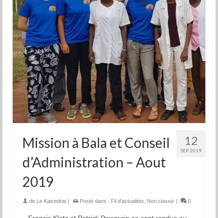
12
Mission à Bala et Conseil
SEP 2019
d’Administration – Aout
2019
de
Le Kaicedrat
|
Posté dans :
Fil d'actualités
,
Non classé
|
0