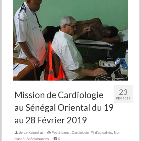
23
Mission de Cardiologie
FÉV 2019
au Sénégal Oriental du 19
au 28 Février 2019
de
Le Kaicedrat
|
Posté dans :
Cardiologie
,
Fil d'actualités
,
Non
classé
,
Spécialisations
|
0