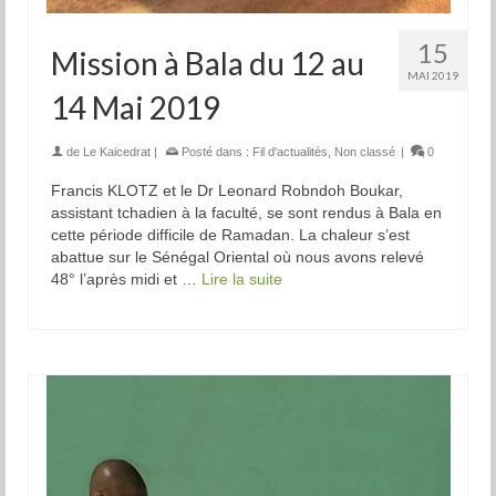
15
Mission à Bala du 12 au
MAI 2019
14 Mai 2019
de
Le Kaicedrat
|
Posté dans :
Fil d'actualités
,
Non classé
|
0
Francis KLOTZ et le Dr Leonard Robndoh Boukar,
assistant tchadien à la faculté, se sont rendus à Bala en
cette période difficile de Ramadan. La chaleur s’est
abattue sur le Sénégal Oriental où nous avons relevé
48° l’après midi et …
Lire la suite