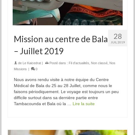
28
Mission au centre de Bala
JUIL 2019
– Juillet 2019
de
Le Kaicedrat
|
Posté dans :
Fil d'actualités
,
Non classé
,
Nos
Missions
|
0
Nous avons rendu visite à notre équipe du Centre
Médical de Bala du 25 au 28 Juillet, comme nous le
faisons périodiquement. Le voyage est toujours un peu
difficile surtout dans sa dernière partie entre
Tambacounda et Bala où la …
Lire la suite