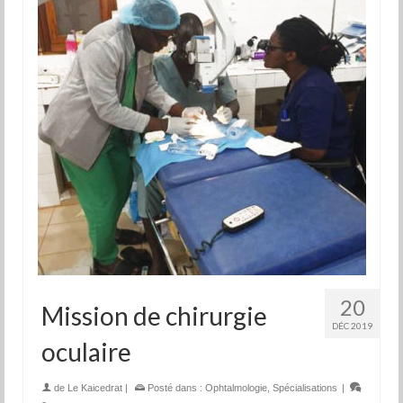
20
Mission de chirurgie
DÉC 2019
oculaire
de
Le Kaicedrat
|
Posté dans :
Ophtalmologie
,
Spécialisations
|