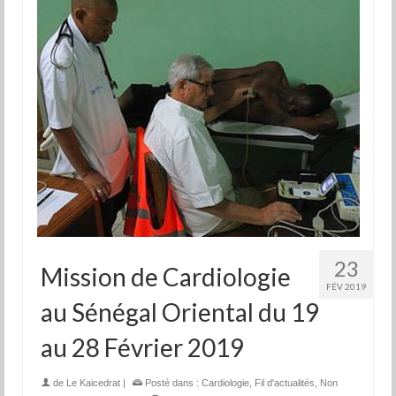
23
Mission de Cardiologie
FÉV 2019
au Sénégal Oriental du 19
au 28 Février 2019
de
Le Kaicedrat
|
Posté dans :
Cardiologie
,
Fil d'actualités
,
Non