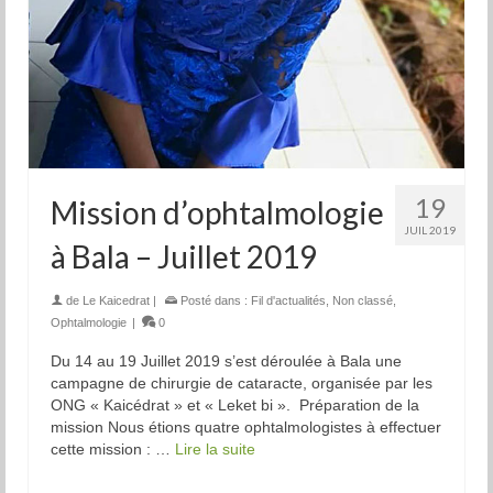
19
Mission d’ophtalmologie
JUIL 2019
à Bala – Juillet 2019
de
Le Kaicedrat
|
Posté dans :
Fil d'actualités
,
Non classé
,
Ophtalmologie
|
0
Du 14 au 19 Juillet 2019 s’est déroulée à Bala une
campagne de chirurgie de cataracte, organisée par les
ONG « Kaicédrat » et « Leket bi ». Préparation de la
mission Nous étions quatre ophtalmologistes à effectuer
cette mission : …
Lire la suite