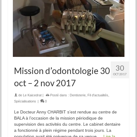
30
Mission d’odontologie 30
OCT 2017
oct – 2 nov 2017
de
Le Kaicedrat
|
Posté dans :
Dentisterie
,
Fil d'actualités
,
Spécialisations
|
0
Le Docteur Anny CHARBIT s’est rendue au centre de
BALA à l’occasion de la mission périodique de
supervision des activités du centre. Le cabinet dentaire
a fonctionné à plein régime pendant trois jours. La
population avait été prévenue de sa venue …
Lire la