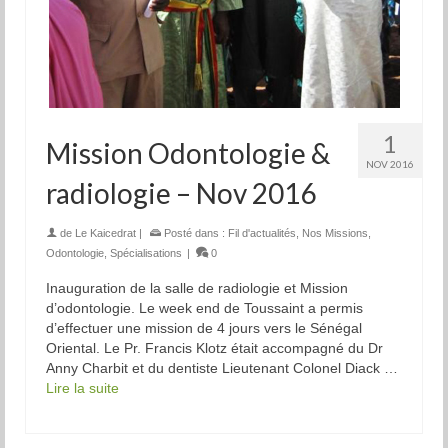
1
Mission Odontologie &
NOV 2016
radiologie – Nov 2016
de
Le Kaicedrat
|
Posté dans :
Fil d'actualités
,
Nos Missions
,
Odontologie
,
Spécialisations
|
0
Inauguration de la salle de radiologie et Mission
d’odontologie. Le week end de Toussaint a permis
d’effectuer une mission de 4 jours vers le Sénégal
Oriental. Le Pr. Francis Klotz était accompagné du Dr
Anny Charbit et du dentiste Lieutenant Colonel Diack …
Lire la suite