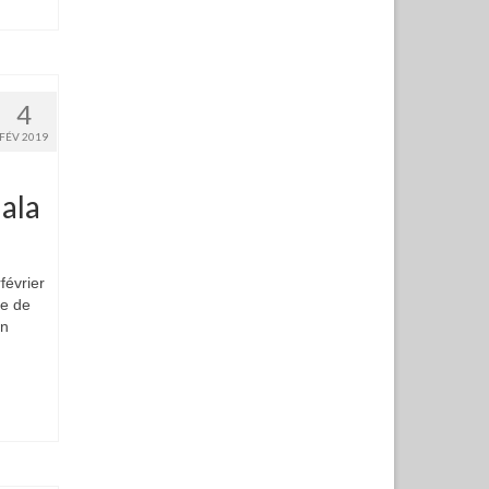
4
FÉV 2019
Bala
février
re de
on