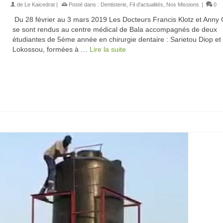
de
Le Kaicedrat
|
Posté dans :
Dentisterie
,
Fil d'actualités
,
Nos Missions
|
0
Du 28 février au 3 mars 2019 Les Docteurs Francis Klotz et Anny 
se sont rendus au centre médical de Bala accompagnés de deux
étudiantes de 5éme année en chirurgie dentaire : Sarietou Diop et
Lokossou, formées à …
Lire la suite