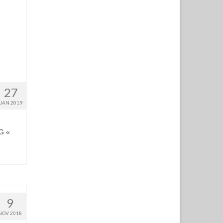
27
JAN 2019
NG «
9
NOV 2018