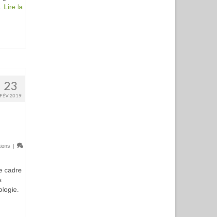
 …
Lire la
23
FÉV 2019
tions
|
e cadre
s
ologie.