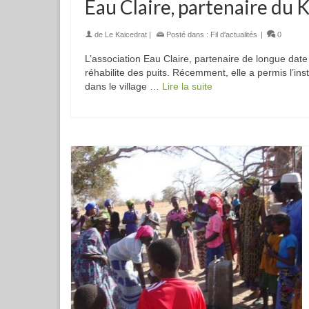
Eau Claire, partenaire du 
de
Le Kaicedrat
|
Posté dans :
Fil d'actualités
|
0
L’association Eau Claire, partenaire de longue date
réhabilite des puits. Récemment, elle a permis l’in
dans le village …
Lire la suite