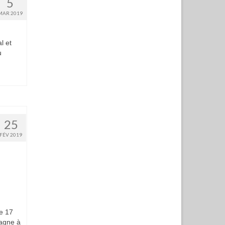
5
MAR 2019
l et
au
25
FÉV 2019
e 17
pagne à